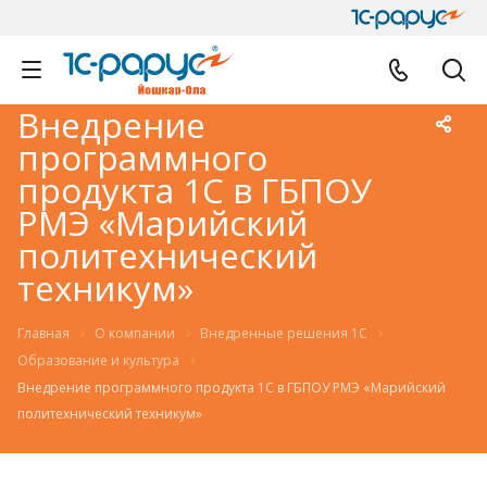
Внедрение
программного
продукта 1С в ГБПОУ
РМЭ «Марийский
политехнический
техникум»
Главная
О компании
Внедренные решения 1С
Образование и культура
Внедрение программного продукта 1С в ГБПОУ РМЭ «Марийский
политехнический техникум»