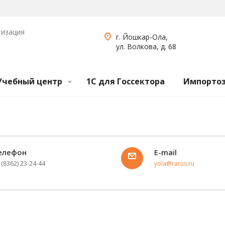
тизация
г. Йошкар-Ола,
ул. Волкова, д. 68
Учебный центр
1С для Госсектора
Импорто
елефон
E-mail
 (8362) 23-24-44
yola@rarus.ru