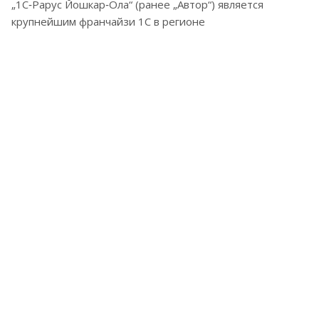
„1С‑Рарус Йошкар‑Ола“ (ранее „Автор“) является
крупнейшим франчайзи 1С в регионе