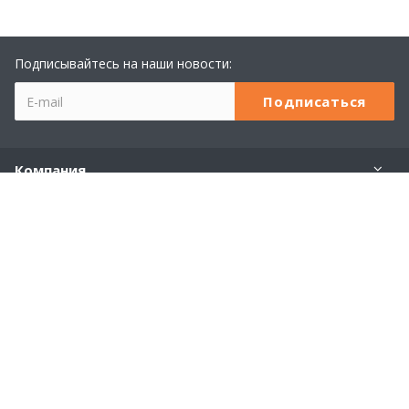
Подписывайтесь на наши новости:
Компания
Учебный центр 1С
Услуги
Продукты 1С
Наши контакты
+7 (8362) 23-24-44