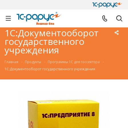
1С:Документооборот
государственного
учреждения
Главная
Продукты
Программы 1С для госсектора
1С:Документооборот государственного учреждения