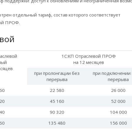
ф поддержки: доступ к обновлениям и неограниченная возм
трен отдельный тариф, состав которого соответствует
ой ПРОФ.
евой
аслевой
1С:КП Отраслевой ПРОФ
вый
на 12 месяцев
есяцев
при пролонгации без
при подключении 
перерыва
перерыва
60
22 580
26 000
20
45 160
52 000
40
90 320
104 000
60
135 480
156 000