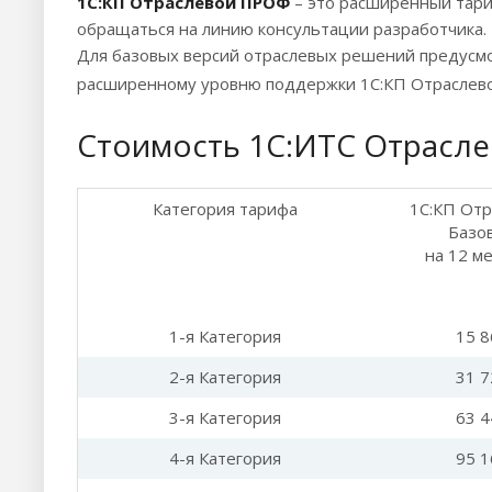
1С:КП Отраслевой ПРОФ
– это расширенный тари
обращаться на линию консультации разработчика.
Для базовых версий отраслевых решений предусмо
расширенному уровню поддержки 1С:КП Отраслев
Стоимость 1С:ИТС Отрасл
Категория тарифа
1С:КП Отр
Базо
на 12 м
1-я Категория
15 8
2-я Категория
31 7
3-я Категория
63 4
4-я Категория
95 1