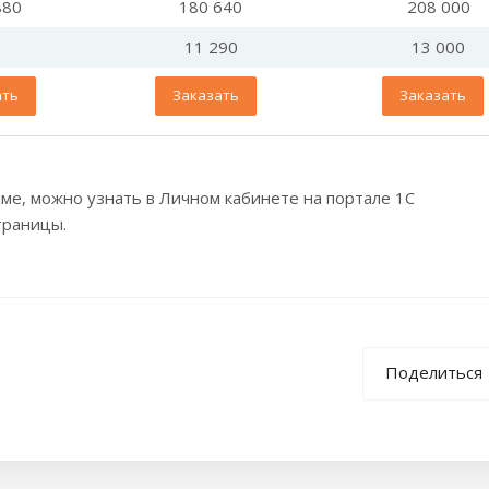
880
180 640
208 000
11 290
13 000
ать
Заказать
Заказать
мме, можно узнать в Личном кабинете на портале 1С
страницы.
Поделиться