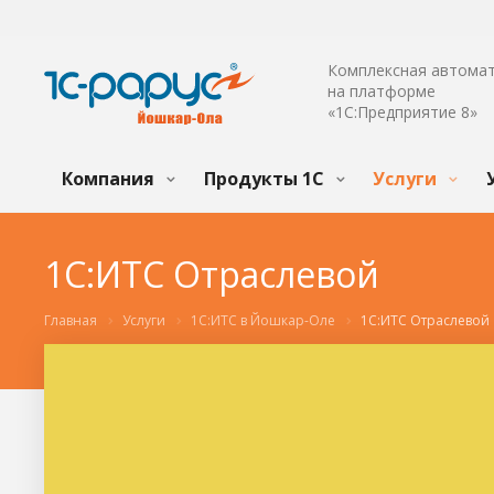
Комплексная автома
на платформе
«1С:Предприятие 8»
Компания
Продукты 1С
Услуги
1С:ИТС Отраслевой
Главная
Услуги
1С:ИТС в Йошкар-Оле
1С:ИТС Отраслевой