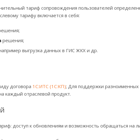
олнительный тариф сопровождения пользователей определе
левому тарифу включается в себя:
решения;
а
решения;
например выгрузка данных в ГИС ЖКХ и др.
виду договора
1С:ИТС (1С:КП)
; Для поддержки разноименных
а каждый отраслевой продукт.
ой
ариф: доступ к обновлениям и возможность обращаться на 