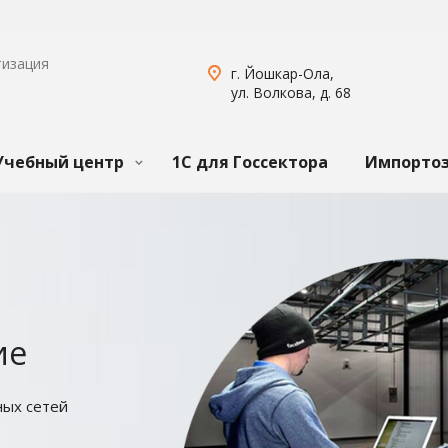
тизация
г. Йошкар-Ола,
ул. Волкова, д. 68
Учебный центр
1С для Госсектора
Импорто
ие
ных сетей