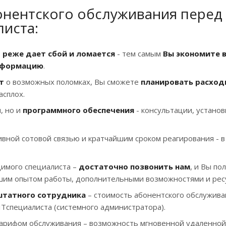
нентского обслуживания перед
листа:
о
реже дает сбой и ломается
- тем самым
Вы экономите 
информацию
.
т
о возможных поломках, Вы сможете
планировать расход
асплох.
, но и
программного обеспечения
- консультации, установ
ивной сотовой связью и кратчайшим сроком реагирования - в
димого специалиста –
достаточно позвонить нам
, и Вы по
ьшим опытом работы, дополнительными возможностями и рес
штатного сотрудника
– стоимость абонентского обслужива
Tспециалиста (системного администратора).
 тарифом обслуживания – возможность мгновенной удаленной