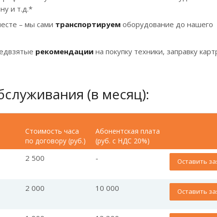
ну и т.д.*
есте – мы сами
транспортируем
оборудование до нашего
редвзятые
рекомендации
на покупку техники, заправку кар
служивания (в месяц):
Стоимость часа
Абонентская плата
по договору (руб.)
(руб. с НДС 20%)
2 500
-
Оставить за
2 000
10 000
Оставить за