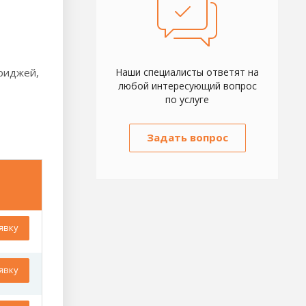
триджей,
Наши специалисты ответят на
любой интересующий вопрос
по услуге
Задать вопрос
явку
явку