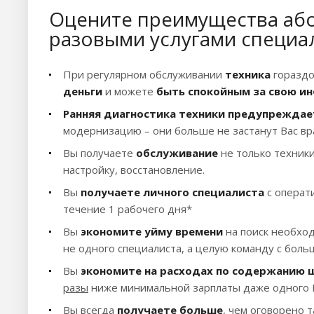
Оцените преимущества або
разовыми услугами специа
При регулярном обслуживании
техника
горазд
деньги
и можете
быть спокойным за свою 
Ранняя диагностика техники предупреждае
модернизацию – они больше не застанут Вас вр
Вы получаете
обслуживание
не только техники
настройку, восстановление.
Вы
получаете
личного специалиста
с операт
течение 1 рабочего дня*
Вы
экономите
уйму времени
на поиск необхо
не одного специалиста, а целую команду с бол
Вы
экономите на расходах по содержанию 
разы
ниже минимальной зарплаты даже одного I
Вы всегда
получаете больше
, чем оговорено