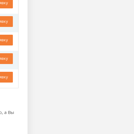
явку
явку
явку
явку
явку
ю, а Вы