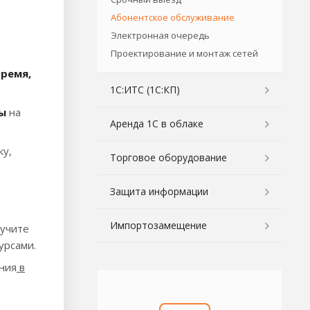
Абонентское обслуживание
Электронная очередь
Проектирование и монтаж сетей
время,
1С:ИТС (1С:КП)
ы
на
Аренда 1С в облаке
ку,
Торговое оборудование
Защита информации
Импортозамещение
лучите
урсами.
ния
в