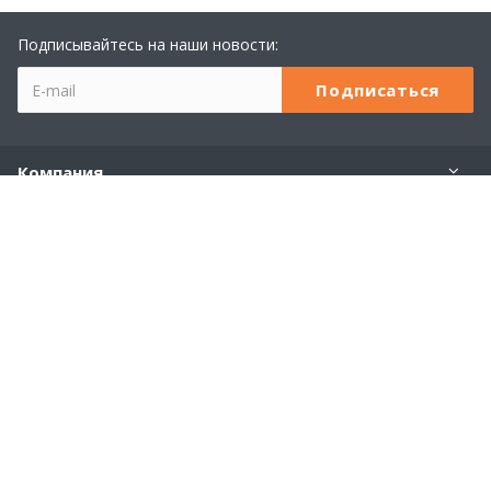
Подписывайтесь на наши новости:
Компания
Учебный центр 1С
Услуги
Продукты 1С
Наши контакты
+7 (8362) 23-24-44
Пн. – Пт.: с 8:00 до 18:00