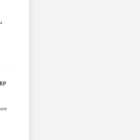
м
RP
ние