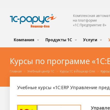
Комплексная автома
на платформе
«1С:Предприятие 8»
Компания
Продукты 1С
Услуги
Курсы по программе «1С:
Главная
Учебный центр 1С
Курсы 1С в Йошкар-Оле
Курсы
Учебные курсы «1С:ERP Управление пре
Управле