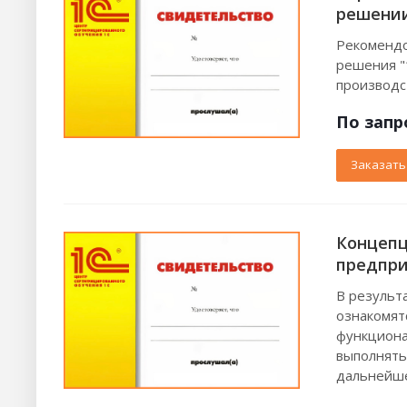
решении
Рекомендо
решения "
производс
По зап
р
Заказать
Концепц
предпри
В результ
ознакомят
функциона
выполнять
дальнейше