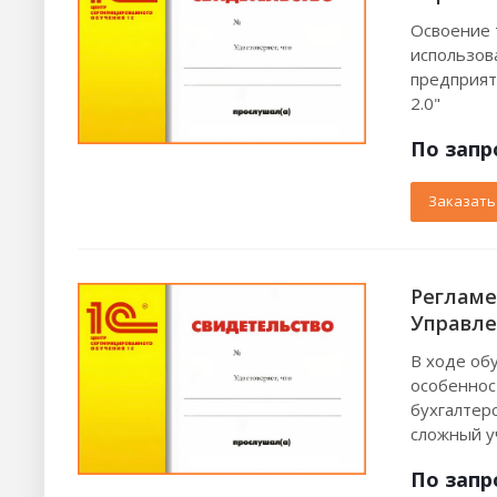
Освоение 
использов
предприят
2.0"
По зап
р
Заказать
Регламе
Управле
В ходе обу
особеннос
бухгалтер
сложный у
По зап
р