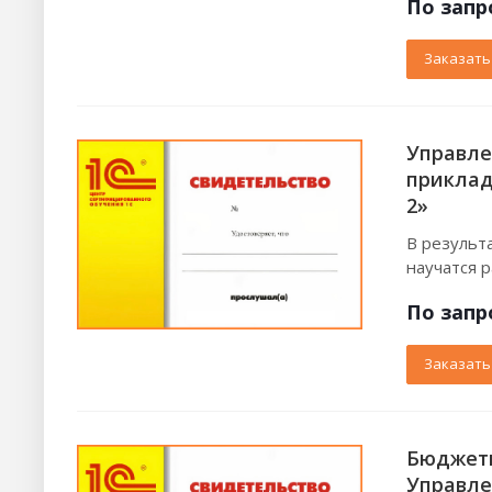
По зап
р
Заказать
Управле
приклад
2»
В результ
научатся 
По зап
р
Заказать
Бюджети
Управле