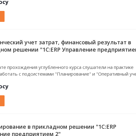
осу
нческий учет затрат, финансовый результат в
ном решении "1С:ERP Управление предприяти
ате прохождения углубленного курса слушатели на практике
работать с подсистемами "Планирование" и "Оперативный уч
осу
рование в прикладном решении "1С:ERP
ние предприятием 2"