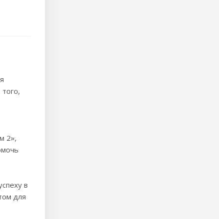
я
 того,
м 2»,
омочь
успеху в
том для