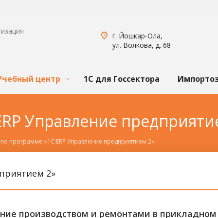
тизация
г. Йошкар-Ола,
ул. Волкова, д. 68
Учебный центр
1С для Госсектора
Импорто
ERP Управление предприяти
 по программе «1С:ERP Управление предприятием 2»
дприятием 2»
ние производством и ремонтами в прикладном