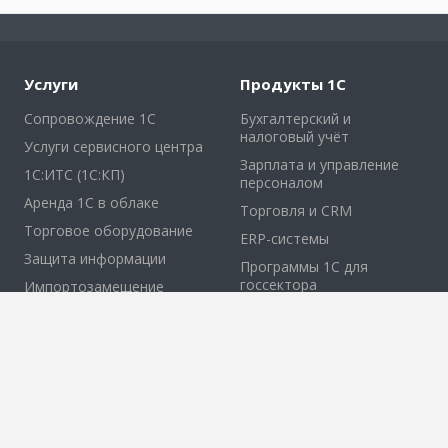
Услуги
Продукты 1С
Сопровождение 1С
Бухгалтерский и
налоговый учёт
Услуги сервисного центра
Зарплата и управление
1С:ИТС (1С:КП)
персоналом
Аренда 1С в облаке
Торговля и CRM
Торговое оборудование
ERP-системы
Защита информации
Программы 1С для
госсектора
Импортозамещение
ЖКХ, СНТ и
некоммерческие
организации