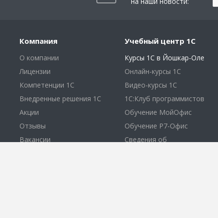
на наши новости:
Компания
Учебный центр 1С
О компании
Курсы 1С в Йошкар-Оле
Лицензии
Онлайн-курсы 1С
Компетенции 1С
Видео-курсы 1С
Внедренные решения 1С
1С:Клуб программистов
Акции
Обучение МойОфис
Отзывы
Обучение Р7-Офис
Вакансии
Сведения об
образовательной
ООО «1С-Рарус Йошкар-
организации
Ола»
© 2026 Все права защищены.