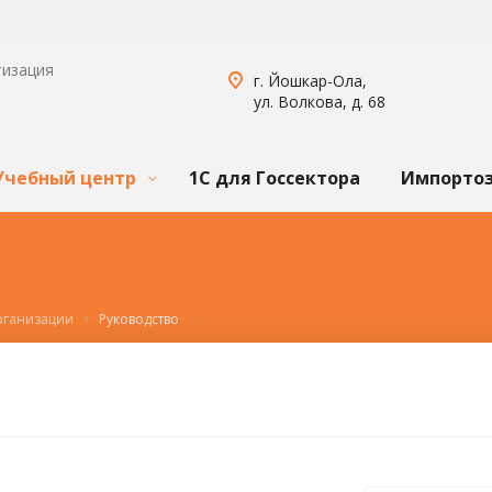
тизация
г. Йошкар-Ола,
ул. Волкова, д. 68
Учебный центр
1С для Госсектора
Импорто
рганизации
Руководство