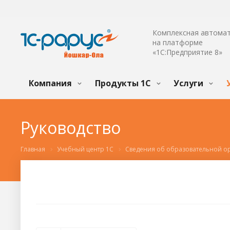
Комплексная автома
на платформе
«1С:Предприятие 8»
Компания
Продукты 1С
Услуги
Руководство
Главная
Учебный центр 1С
Сведения об образовательной о