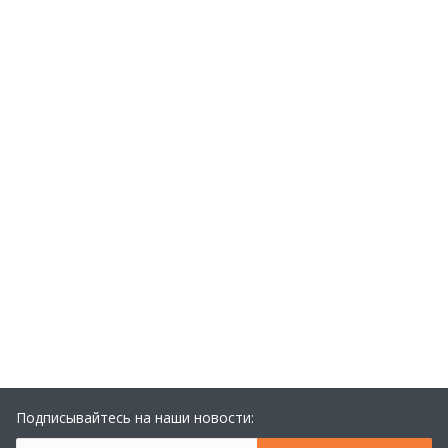
Подписывайтесь на наши новости: