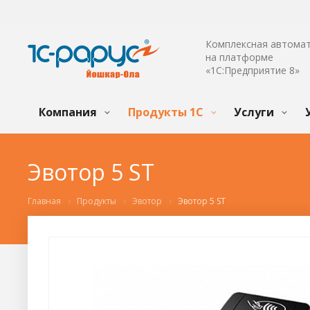
Комплексная автома
на платформе
«1С:Предприятие 8»
Компания
Продукты 1С
Услуги
Эвотор 5 ST
Главная
Продукты
Эвотор
Эвотор 5 ST