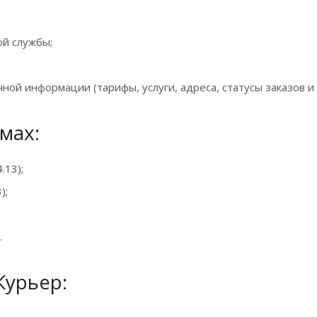
ой службы;
ой информации (тарифы, услуги, адреса, статусы заказов и т.
мах:
.13);
);
.
Курьер: