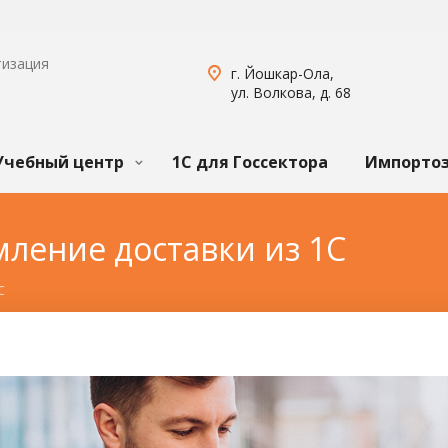
тизация
г. Йошкар-Ола,
ул. Волкова, д. 68
Учебный центр
1С для Госсектора
Импорто
мление доставки из 1С
С