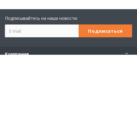
Подписывайтесь на наши новости:
Компания
Учебный центр 1С
Услуги
Продукты 1С
Наши контакты
+7 (8362) 23-24-44
Пн. – Пт.: с 8:00 до 18:00