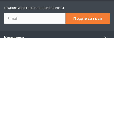
Подписывайтесь на наши новости:
Компания
Учебный центр 1С
Услуги
Продукты 1С
Наши контакты
+7 (8362) 23-24-44
Пн. – Пт.: с 8:00 до 18:00